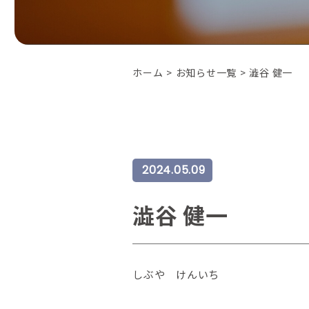
ホーム
>
お知らせ一覧
>
澁谷 健一
2024.05.09
澁谷 健一
しぶや けんいち