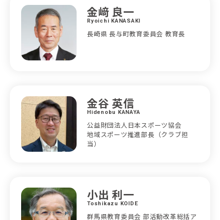
金﨑 良一
Ryoichi KANASAKI
長崎県 長与町教育委員会 教育長
金谷 英信
Hidenobu KANAYA
公益財団法人日本スポーツ協会
地域スポーツ推進部長（クラブ担
当）
小出 利一
Toshikazu KOIDE
群馬県教育委員会 部活動改革総括ア